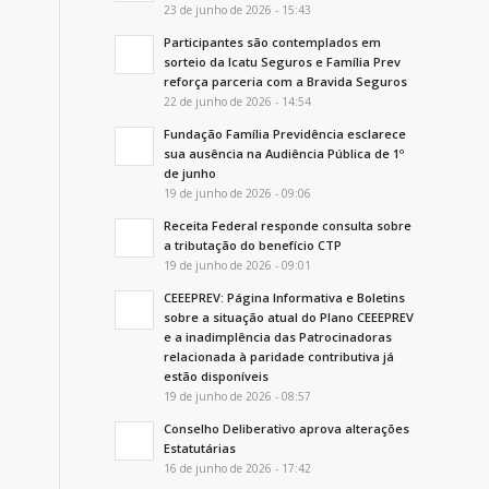
23 de junho de 2026 - 15:43
Participantes são contemplados em
sorteio da Icatu Seguros e Família Prev
reforça parceria com a Bravida Seguros
22 de junho de 2026 - 14:54
Fundação Família Previdência esclarece
sua ausência na Audiência Pública de 1º
de junho
19 de junho de 2026 - 09:06
Receita Federal responde consulta sobre
a tributação do benefício CTP
19 de junho de 2026 - 09:01
CEEEPREV: Página Informativa e Boletins
sobre a situação atual do Plano CEEEPREV
e a inadimplência das Patrocinadoras
relacionada à paridade contributiva já
estão disponíveis
19 de junho de 2026 - 08:57
Conselho Deliberativo aprova alterações
Estatutárias
16 de junho de 2026 - 17:42