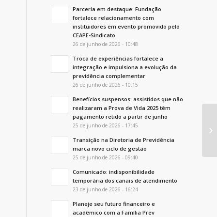
Parceria em destaque: Fundação
fortalece relacionamento com
instituidores em evento promovido pelo
CEAPE-Sindicato
26 de junho de 2026 - 10:48
Troca de experiências fortalece a
integração e impulsiona a evolução da
previdência complementar
26 de junho de 2026 - 10:15
Benefícios suspensos: assistidos que não
realizaram a Prova de Vida 2025 têm
pagamento retido a partir de junho
Sé
25 de junho de 2026 - 17:45
so
Eq
Transição na Diretoria de Previdência
marca novo ciclo de gestão
25 de junho de 2026 - 09:40
Comunicado: indisponibilidade
temporária dos canais de atendimento
23 de junho de 2026 - 16:24
Planeje seu futuro financeiro e
acadêmico com a Família Prev