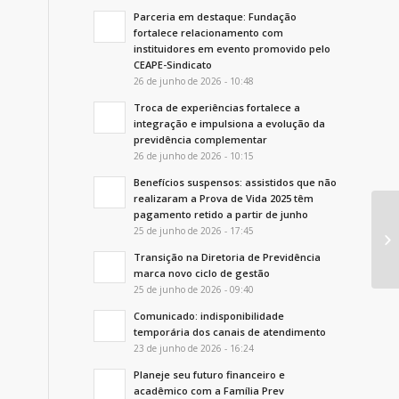
Parceria em destaque: Fundação
fortalece relacionamento com
instituidores em evento promovido pelo
CEAPE-Sindicato
26 de junho de 2026 - 10:48
Troca de experiências fortalece a
integração e impulsiona a evolução da
previdência complementar
26 de junho de 2026 - 10:15
Benefícios suspensos: assistidos que não
realizaram a Prova de Vida 2025 têm
pagamento retido a partir de junho
CN
25 de junho de 2026 - 17:45
re
Transição na Diretoria de Previdência
marca novo ciclo de gestão
25 de junho de 2026 - 09:40
Comunicado: indisponibilidade
temporária dos canais de atendimento
23 de junho de 2026 - 16:24
Planeje seu futuro financeiro e
acadêmico com a Família Prev