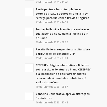
23 de junho de 2026 - 15:43
Participantes são contemplados em
sorteio da Icatu Seguros e Família Prev
reforça parceria com a Bravida Seguros
22 de junho de 2026 - 14:54
Fundação Família Previdência esclarece
sua ausência na Audiência Pública de 1º
de junho
19 de junho de 2026 - 09:06
Receita Federal responde consulta sobre
a tributação do benefício CTP
19 de junho de 2026 - 09:01
CEEEPREV: Página Informativa e Boletins
sobre a situação atual do Plano CEEEPREV
e a inadimplência das Patrocinadoras
relacionada à paridade contributiva já
estão disponíveis
19 de junho de 2026 - 08:57
Conselho Deliberativo aprova alterações
Estatutárias
16 de junho de 2026 - 17:42