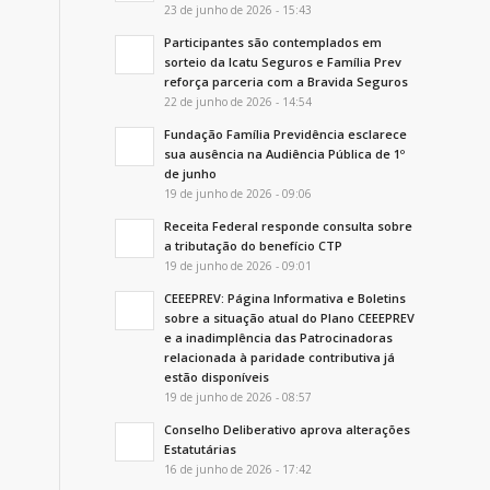
23 de junho de 2026 - 15:43
Participantes são contemplados em
sorteio da Icatu Seguros e Família Prev
reforça parceria com a Bravida Seguros
22 de junho de 2026 - 14:54
Fundação Família Previdência esclarece
sua ausência na Audiência Pública de 1º
de junho
19 de junho de 2026 - 09:06
Receita Federal responde consulta sobre
a tributação do benefício CTP
19 de junho de 2026 - 09:01
CEEEPREV: Página Informativa e Boletins
sobre a situação atual do Plano CEEEPREV
e a inadimplência das Patrocinadoras
relacionada à paridade contributiva já
estão disponíveis
19 de junho de 2026 - 08:57
Conselho Deliberativo aprova alterações
Estatutárias
16 de junho de 2026 - 17:42