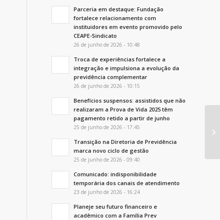
Parceria em destaque: Fundação
fortalece relacionamento com
instituidores em evento promovido pelo
CEAPE-Sindicato
26 de junho de 2026 - 10:48
Troca de experiências fortalece a
integração e impulsiona a evolução da
previdência complementar
26 de junho de 2026 - 10:15
Benefícios suspensos: assistidos que não
realizaram a Prova de Vida 2025 têm
pagamento retido a partir de junho
Pa
25 de junho de 2026 - 17:45
Ab
Transição na Diretoria de Previdência
marca novo ciclo de gestão
25 de junho de 2026 - 09:40
Comunicado: indisponibilidade
temporária dos canais de atendimento
23 de junho de 2026 - 16:24
Planeje seu futuro financeiro e
acadêmico com a Família Prev