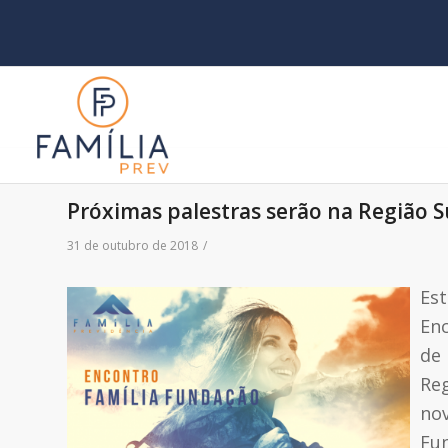
Próximas palestras serão na Região S
31 de outubro de 2018
/
Est
Enc
de 
Reg
no
Fun