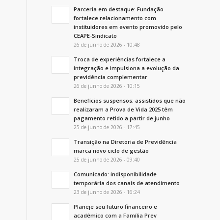
Parceria em destaque: Fundação
fortalece relacionamento com
instituidores em evento promovido pelo
CEAPE-Sindicato
26 de junho de 2026 - 10:48
Troca de experiências fortalece a
integração e impulsiona a evolução da
previdência complementar
26 de junho de 2026 - 10:15
Benefícios suspensos: assistidos que não
realizaram a Prova de Vida 2025 têm
pagamento retido a partir de junho
25 de junho de 2026 - 17:45
Transição na Diretoria de Previdência
marca novo ciclo de gestão
25 de junho de 2026 - 09:40
Comunicado: indisponibilidade
temporária dos canais de atendimento
23 de junho de 2026 - 16:24
Planeje seu futuro financeiro e
acadêmico com a Família Prev