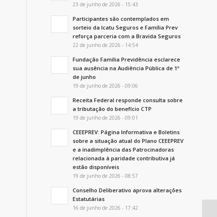
23 de junho de 2026 - 15:43
Participantes são contemplados em
sorteio da Icatu Seguros e Família Prev
reforça parceria com a Bravida Seguros
22 de junho de 2026 - 14:54
Fundação Família Previdência esclarece
sua ausência na Audiência Pública de 1º
de junho
19 de junho de 2026 - 09:06
Receita Federal responde consulta sobre
a tributação do benefício CTP
19 de junho de 2026 - 09:01
CEEEPREV: Página Informativa e Boletins
sobre a situação atual do Plano CEEEPREV
e a inadimplência das Patrocinadoras
relacionada à paridade contributiva já
estão disponíveis
19 de junho de 2026 - 08:57
Conselho Deliberativo aprova alterações
Estatutárias
16 de junho de 2026 - 17:42