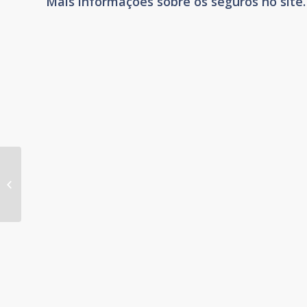
Mais informações sobre os seguros no site. 
Fundação realizará Pesquisa de
Satisfação