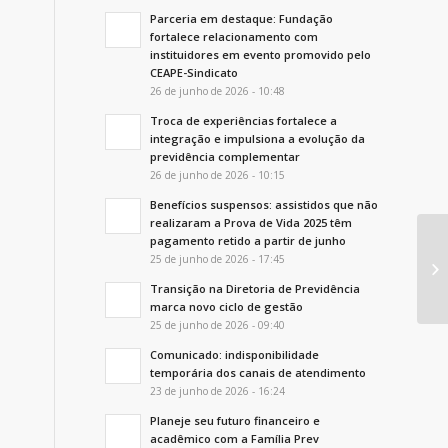
Parceria em destaque: Fundação
fortalece relacionamento com
instituidores em evento promovido pelo
CEAPE-Sindicato
26 de junho de 2026 - 10:48
Troca de experiências fortalece a
integração e impulsiona a evolução da
previdência complementar
26 de junho de 2026 - 10:15
Benefícios suspensos: assistidos que não
realizaram a Prova de Vida 2025 têm
pagamento retido a partir de junho
Fu
25 de junho de 2026 - 17:45
ao
Transição na Diretoria de Previdência
marca novo ciclo de gestão
25 de junho de 2026 - 09:40
Comunicado: indisponibilidade
temporária dos canais de atendimento
23 de junho de 2026 - 16:24
Planeje seu futuro financeiro e
acadêmico com a Família Prev