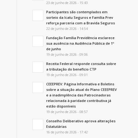
23 de junho de 2026 - 15:43
Participantes são contemplados em
sorteio da Icatu Seguros e Família Prev
reforça parceria com a Bravida Seguros
22 de junho de 2026 - 14:54
Fundação Família Previdência esclarece
sua ausência na Audiência Pública de 1º
de junho
19 de junho de 2026 - 09:06
Receita Federal responde consulta sobre
a tributação do benefício CTP
19 de junho de 2026 - 09:01
CEEEPREV: Página Informativa e Boletins
sobre a situação atual do Plano CEEEPREV
e a inadimplência das Patrocinadoras
relacionada à paridade contributiva já
estão disponíveis
19 de junho de 2026 - 08:57
Conselho Deliberativo aprova alterações
Estatutárias
16 de junho de 2026 - 17:42