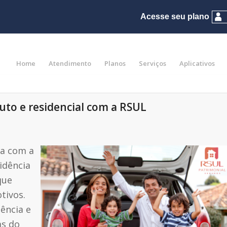
Home
Atendimento
Planos
Serviços
Aplicativos
uto e residencial com a RSUL
ia com a
idência
que
tivos.
ência e
as do