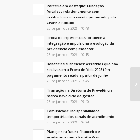
Parceria em destaque: Fundação
fortalece relacionamento com
instituidores em evento promovido pelo
CEAPE-Sindicato
26 de junho de 2026 - 10:48
Troca de experiências fortalece a
integração e impulsiona a evolução da
previdência complementar
26 de junho de 2026 - 10:15
Benefícios suspensos: assistidos que não
realizaram a Prova de Vida 2025 têm
pagamento retido a partir de junho
Pl
25 de junho de 2026 - 17:45
de
Transição na Diretoria de Previdência
marca novo ciclo de gestão
25 de junho de 2026 - 09:40
Comunicado: indisponibilidade
temporária dos canais de atendimento
23 de junho de 2026 - 16:24
Planeje seu futuro financeiro e
acadêmico com a Família Prev