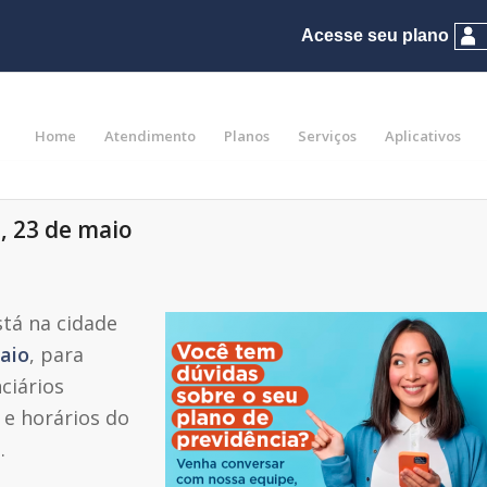
Home
Atendimento
Planos
Serviços
Aplicativos
, 23 de maio
stá na cidade
maio
, para
ciários
 e horários do
.