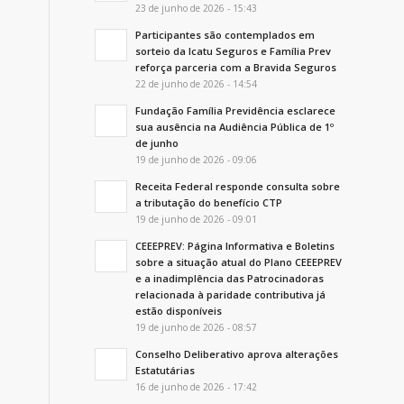
23 de junho de 2026 - 15:43
Participantes são contemplados em
sorteio da Icatu Seguros e Família Prev
reforça parceria com a Bravida Seguros
22 de junho de 2026 - 14:54
Fundação Família Previdência esclarece
sua ausência na Audiência Pública de 1º
de junho
19 de junho de 2026 - 09:06
Receita Federal responde consulta sobre
a tributação do benefício CTP
19 de junho de 2026 - 09:01
CEEEPREV: Página Informativa e Boletins
sobre a situação atual do Plano CEEEPREV
e a inadimplência das Patrocinadoras
relacionada à paridade contributiva já
estão disponíveis
19 de junho de 2026 - 08:57
Conselho Deliberativo aprova alterações
Estatutárias
16 de junho de 2026 - 17:42