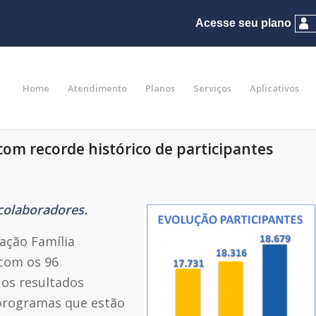
Home
Atendimento
Planos
Serviços
Aplicativos
com recorde histórico de participantes
colaboradores.
ação Família
 com os 96
 os resultados
programas que estão