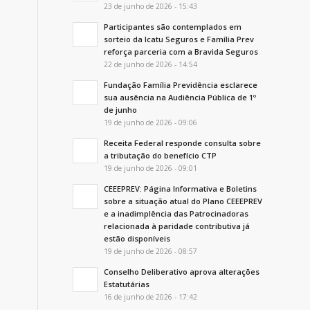
23 de junho de 2026 - 15:43
Participantes são contemplados em
sorteio da Icatu Seguros e Família Prev
reforça parceria com a Bravida Seguros
22 de junho de 2026 - 14:54
Fundação Família Previdência esclarece
sua ausência na Audiência Pública de 1º
de junho
19 de junho de 2026 - 09:06
Receita Federal responde consulta sobre
a tributação do benefício CTP
19 de junho de 2026 - 09:01
CEEEPREV: Página Informativa e Boletins
sobre a situação atual do Plano CEEEPREV
e a inadimplência das Patrocinadoras
relacionada à paridade contributiva já
estão disponíveis
19 de junho de 2026 - 08:57
Conselho Deliberativo aprova alterações
Estatutárias
16 de junho de 2026 - 17:42