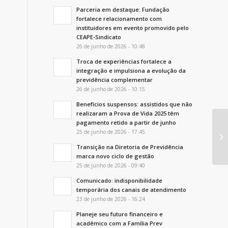
Parceria em destaque: Fundação
fortalece relacionamento com
instituidores em evento promovido pelo
CEAPE-Sindicato
26 de junho de 2026 - 10:48
Troca de experiências fortalece a
integração e impulsiona a evolução da
previdência complementar
26 de junho de 2026 - 10:15
Benefícios suspensos: assistidos que não
realizaram a Prova de Vida 2025 têm
pagamento retido a partir de junho
No
25 de junho de 2026 - 17:45
no
Transição na Diretoria de Previdência
marca novo ciclo de gestão
25 de junho de 2026 - 09:40
Comunicado: indisponibilidade
temporária dos canais de atendimento
23 de junho de 2026 - 16:24
Planeje seu futuro financeiro e
acadêmico com a Família Prev