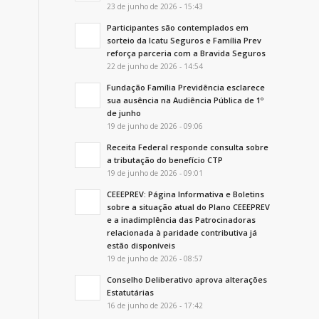
23 de junho de 2026 - 15:43
Participantes são contemplados em
sorteio da Icatu Seguros e Família Prev
reforça parceria com a Bravida Seguros
22 de junho de 2026 - 14:54
Fundação Família Previdência esclarece
sua ausência na Audiência Pública de 1º
de junho
19 de junho de 2026 - 09:06
Receita Federal responde consulta sobre
a tributação do benefício CTP
19 de junho de 2026 - 09:01
CEEEPREV: Página Informativa e Boletins
sobre a situação atual do Plano CEEEPREV
e a inadimplência das Patrocinadoras
relacionada à paridade contributiva já
estão disponíveis
19 de junho de 2026 - 08:57
Conselho Deliberativo aprova alterações
Estatutárias
16 de junho de 2026 - 17:42