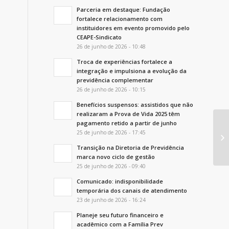
Parceria em destaque: Fundação
fortalece relacionamento com
instituidores em evento promovido pelo
CEAPE-Sindicato
26 de junho de 2026 - 10:48
Troca de experiências fortalece a
integração e impulsiona a evolução da
previdência complementar
26 de junho de 2026 - 10:15
Benefícios suspensos: assistidos que não
realizaram a Prova de Vida 2025 têm
pagamento retido a partir de junho
Ex
25 de junho de 2026 - 17:45
d
Transição na Diretoria de Previdência
marca novo ciclo de gestão
25 de junho de 2026 - 09:40
Comunicado: indisponibilidade
temporária dos canais de atendimento
23 de junho de 2026 - 16:24
Planeje seu futuro financeiro e
acadêmico com a Família Prev