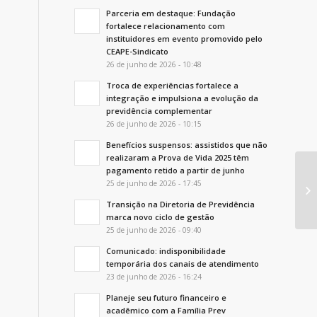
Parceria em destaque: Fundação
fortalece relacionamento com
instituidores em evento promovido pelo
CEAPE-Sindicato
26 de junho de 2026 - 10:48
Troca de experiências fortalece a
integração e impulsiona a evolução da
previdência complementar
26 de junho de 2026 - 10:15
Benefícios suspensos: assistidos que não
realizaram a Prova de Vida 2025 têm
pagamento retido a partir de junho
At
25 de junho de 2026 - 17:45
Fu
Transição na Diretoria de Previdência
marca novo ciclo de gestão
25 de junho de 2026 - 09:40
Comunicado: indisponibilidade
temporária dos canais de atendimento
23 de junho de 2026 - 16:24
Planeje seu futuro financeiro e
acadêmico com a Família Prev