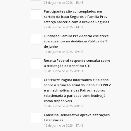
23 de junho de 2026 - 15:43
Participantes são contemplados em
sorteio da Icatu Seguros e Família Prev
reforça parceria com a Bravida Seguros
22 de junho de 2026 - 14:54
Fundação Família Previdência esclarece
sua ausência na Audiência Pública de 1º
de junho
19 de junho de 2026 - 09:06
Receita Federal responde consulta sobre
a tributação do benefício CTP
19 de junho de 2026 - 09:01
CEEEPREV: Página Informativa e Boletins
sobre a situação atual do Plano CEEEPREV
e a inadimplência das Patrocinadoras
relacionada à paridade contributiva já
estão disponíveis
19 de junho de 2026 - 08:57
Conselho Deliberativo aprova alterações
Estatutárias
16 de junho de 2026 - 17:42