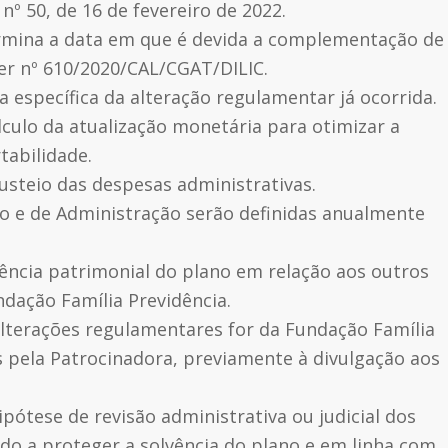
º 50, de 16 de fevereiro de 2022.
ermina a data em que é devida a complementação de
cer nº 610/2020/CAL/CGAT/DILIC.
a específica da alteração regulamentar já ocorrida.
lculo da atualização monetária para otimizar a
tabilidade.
custeio das despesas administrativas.
o e de Administração serão definidas anualmente
dência patrimonial do plano em relação aos outros
ndação Família Previdência.
 alterações regulamentares for da Fundação Família
 pela Patrocinadora, previamente à divulgação aos
ipótese de revisão administrativa ou judicial dos
do a proteger a solvência do plano e em linha com