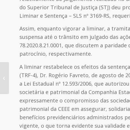
do Superior Tribunal de Justiça (STJ) deu 
Liminar e Sentença – SLS nº 3169-RS, requer
Assim, enquanto vigorar a liminar, a tramit
suspensa até o trânsito em julgado das açõ
78.2020.8.21.0001, que discutem a paridade 
patrocínio, respectivamente.
A liminar restabelece os efeitos da senten
Decisão favorável de recurso da
(TRF-4), Dr. Rogério Favreto, de agosto de
Fundação Família Previdência
a Lei Estadual nº 12.593/2006, que autorizo
restabelece...
societária e patrimonial da Companhia Estad
expressamente o compromisso das sociedade
patrimonial da CEEE em assegurar, solidaria
benefícios previdenciários administrados pe
vigente, o que torna evidente sua validade 