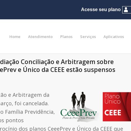
Home
Atendimento
Planos
Serviços
Aplicativos
iação Conciliação e Arbitragem sobre
eePrev e Único da CEEE estão suspensos
ção e Arbitragem da
rço, foi cancelada.
 Família Previdência,
os pontos
rocínio dos planos CeeePrev e Único da CEEE que