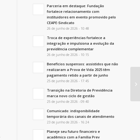
Parceria em destaque: Fundação
fortalece relacionamento com
instituidores em evento promovido pelo
CEAPE-Sindicato
26 de junho de 2026 - 10:48
Troca de experiências fortalece a
integração e impulsiona a evolução da
previdência complementar
26 de junho de 2026 - 10:15
Benefícios suspensos: assistidos que não
realizaram a Prova de Vida 2025 têm
pagamento retido a partir de junho
Em
25 de junho de 2026 - 17:45
no
Transição na Diretoria de Previdência
marca novo ciclo de gestão
25 de junho de 2026 - 09:40
Comunicado: indisponibilidade
temporária dos canais de atendimento
23 de junho de 2026 - 16:24
Planeje seu futuro financeiro e
.
acadêmico com a Família Prev