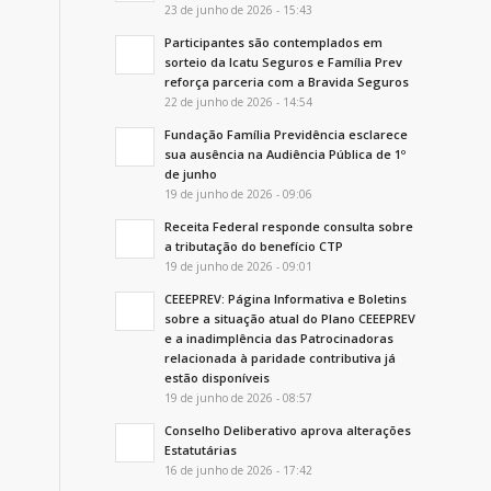
23 de junho de 2026 - 15:43
Participantes são contemplados em
sorteio da Icatu Seguros e Família Prev
reforça parceria com a Bravida Seguros
22 de junho de 2026 - 14:54
Fundação Família Previdência esclarece
sua ausência na Audiência Pública de 1º
de junho
19 de junho de 2026 - 09:06
Receita Federal responde consulta sobre
a tributação do benefício CTP
19 de junho de 2026 - 09:01
CEEEPREV: Página Informativa e Boletins
sobre a situação atual do Plano CEEEPREV
e a inadimplência das Patrocinadoras
relacionada à paridade contributiva já
estão disponíveis
19 de junho de 2026 - 08:57
Conselho Deliberativo aprova alterações
Estatutárias
16 de junho de 2026 - 17:42